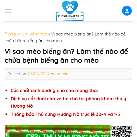
Skip
to
content
Trang chủ
»
Kiến thức
»
Vì sao mèo biếng ăn? Làm thế nào để
chửa bệnh biếng ăn cho mèo
Vì sao mèo biếng ăn? Làm thế nào để
chửa bệnh biếng ăn cho mèo
Posted on
29/07/2022
by
Admin
Các chất dinh dưỡng cho chó mang thai
Dịch vụ cắt đuôi chó và tai chó tại phòng khám thú y
Hương Nở
Thông báo Thú cưng Hương Nở trực lễ 30-4 và 1-5