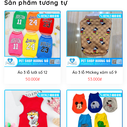
Sản phẩm tương tự
Áo 3 lỗ lưới số 12
Áo 3 lỗ Mickey xám số 9
50.000
₫
53.000
₫