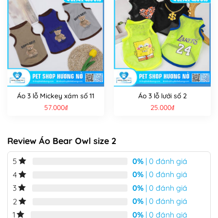
Áo 3 lỗ Mickey xám số 11
Áo 3 lỗ lưới số 2
57.000
₫
25.000
₫
Review Áo Bear Owl size 2
0%
| 0 đánh giá
5
0%
| 0 đánh giá
4
0%
| 0 đánh giá
3
0%
| 0 đánh giá
2
0%
| 0 đánh giá
1