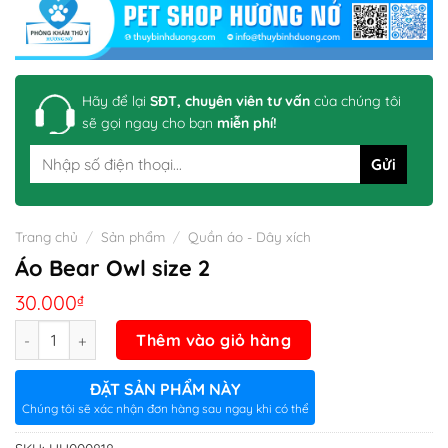
Hãy để lại
SĐT, chuyên viên tư vấn
của chúng tôi
sẽ gọi ngay cho bạn
miễn phí!
Trang chủ
/
Sản phẩm
/
Quần áo - Dây xích
Áo Bear Owl size 2
30.000
₫
Số lượng
Thêm vào giỏ hàng
ĐẶT SẢN PHẨM NÀY
Chúng tôi sẽ xác nhận đơn hàng sau ngay khi có thể