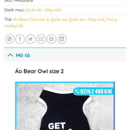
SKU:
HH000818
Danh mục:
Quần áo - Dây xích
Thẻ:
Áo Bear Owl size 2
,
Quần áo
,
Quần áo - Dây xích
,
Thú y
Hương Nỡ
Mô tả
Áo Bear Owl size 2