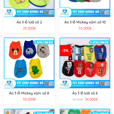
Áo 3 lỗ lưới số 2
Áo 3 lỗ Mickey xám số 10
25.000
₫
55.000
₫
-3%
Áo 3 lỗ Mickey xám số 8
Áo 3 lỗ lưới số 6
Giá
Giá
50.000
₫
34.000
₫
35.000
₫
gốc
hiện
là:
tại
35.000₫.
là:
34.000₫.