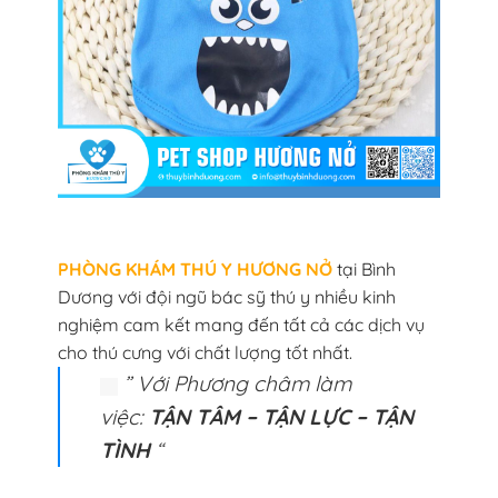
PHÒNG KHÁM THÚ Y HƯƠNG NỞ
tại Bình
Dương với đội ngũ bác sỹ thú y nhiều kinh
nghiệm cam kết mang đến tất cả các dịch vụ
cho thú cưng với chất lượng tốt nhất.
” Với Phương châm làm
việc:
TẬN TÂM – TẬN LỰC – TẬN
TÌNH
“