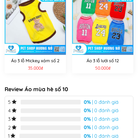
Áo 3 lỗ Mickey xám số 2
Áo 3 lỗ lưới số 12
35.000
₫
50.000
₫
Review Áo mùa hè số 10
0%
| 0 đánh giá
5
0%
| 0 đánh giá
4
0%
| 0 đánh giá
3
0%
| 0 đánh giá
2
0%
| 0 đánh giá
1