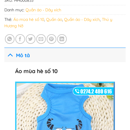
SKU:
HH000833
Danh mục:
Quần áo - Dây xích
Thẻ:
Áo mùa hè số 10
,
Quần áo
,
Quần áo - Dây xích
,
Thú y
Hương Nỡ
Mô tả
Áo mùa hè số 10