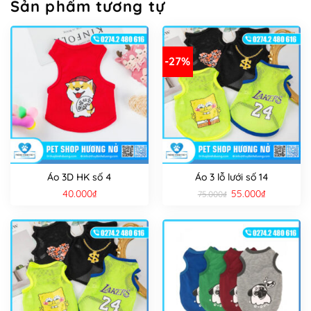
Sản phẩm tương tự
-27%
Áo 3D HK số 4
Áo 3 lỗ lưới số 14
Giá
Giá
40.000
₫
55.000
₫
75.000
₫
gốc
hiện
là:
tại
75.000₫.
là:
55.000₫.