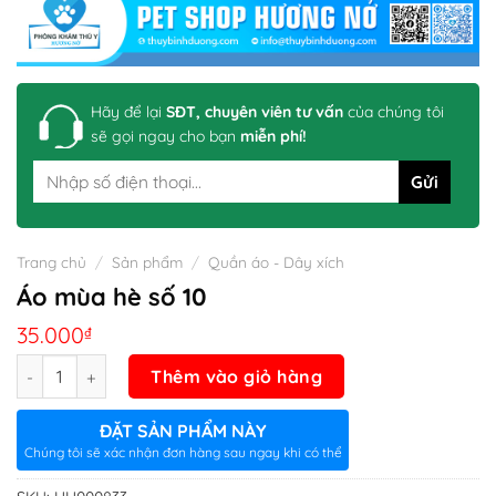
Hãy để lại
SĐT, chuyên viên tư vấn
của chúng tôi
sẽ gọi ngay cho bạn
miễn phí!
Trang chủ
/
Sản phẩm
/
Quần áo - Dây xích
Áo mùa hè số 10
35.000
₫
Số lượng
Thêm vào giỏ hàng
ĐẶT SẢN PHẨM NÀY
Chúng tôi sẽ xác nhận đơn hàng sau ngay khi có thể