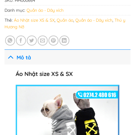
SKU:
HH000664
Danh mục:
Quần áo - Dây xích
Thẻ:
Áo Nhật size XS & SX
,
Quần áo
,
Quần áo - Dây xích
,
Thú y
Hương Nỡ
Mô tả
Áo Nhật size XS & SX