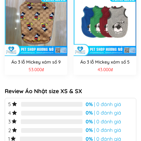
Áo 3 lỗ Mickey xám số 9
Áo 3 lỗ Mickey xám số 5
53.000
₫
43.000
₫
Review Áo Nhật size XS & SX
0%
| 0 đánh giá
5
0%
| 0 đánh giá
4
0%
| 0 đánh giá
3
0%
| 0 đánh giá
2
0%
| 0 đánh giá
1