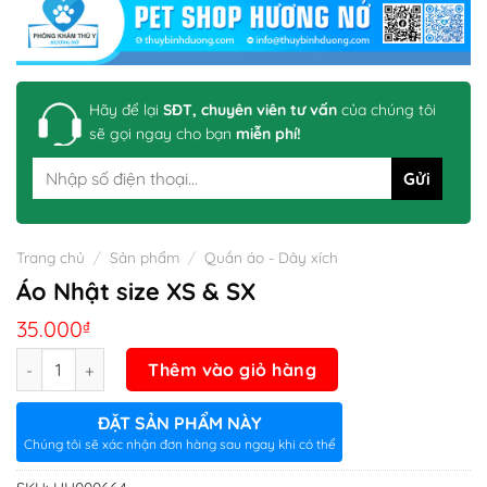
Hãy để lại
SĐT, chuyên viên tư vấn
của chúng tôi
sẽ gọi ngay cho bạn
miễn phí!
Trang chủ
/
Sản phẩm
/
Quần áo - Dây xích
Áo Nhật size XS & SX
35.000
₫
Số lượng
Thêm vào giỏ hàng
ĐẶT SẢN PHẨM NÀY
Chúng tôi sẽ xác nhận đơn hàng sau ngay khi có thể