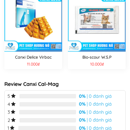
Canxi Delice Virbac
Bio-scour W.S.P
11.000
₫
10.000
₫
Review Canxi Cal-Mag
0%
| 0 đánh giá
5
0%
| 0 đánh giá
4
0%
| 0 đánh giá
3
0%
| 0 đánh giá
2
0%
| 0 đánh giá
1