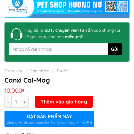
Hãy để lại
SĐT, chuyên viên tư vấn
của chúng tôi
sẽ gọi ngay cho bạn
miễn phí!
Trang chủ
/
Sản phẩm
/
Thuốc
Canxi Cal-Mag
10.000
₫
Số lượng
Thêm vào giỏ hàng
ĐẶT SẢN PHẨM NÀY
Chúng tôi sẽ xác nhận đơn hàng sau ngay khi có thể