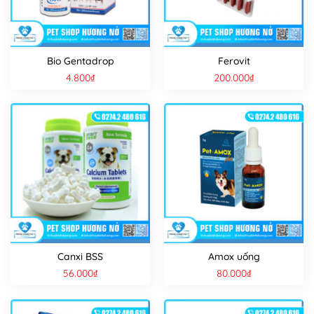
Bio Gentadrop
Ferovit
4.800
₫
200.000
₫
Canxi BSS
Amox uống
56.000
₫
80.000
₫