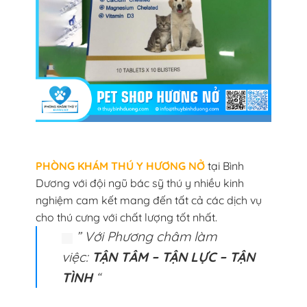
PHÒNG KHÁM THÚ Y HƯƠNG NỞ
tại Bình
Dương với đội ngũ bác sỹ thú y nhiều kinh
nghiệm cam kết mang đến tất cả các dịch vụ
cho thú cưng với chất lượng tốt nhất.
” Với Phương châm làm
việc:
TẬN TÂM – TẬN LỰC – TẬN
TÌNH
“