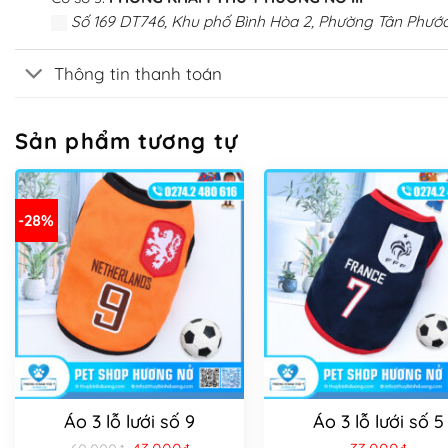
Số 169 DT746, Khu phố Bình Hòa 2, Phường Tân Phước
Thông tin thanh toán
Sản phẩm tương tự
-28%
Áo 3 lỗ lưới số 9
Áo 3 lỗ lưới số 5
Giá
Giá