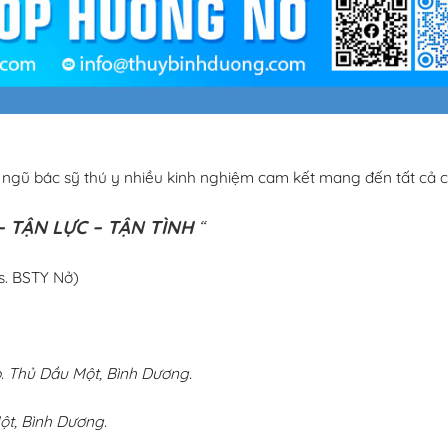
i ngũ bác sỹ thú y nhiều kinh nghiệm cam kết mang đến tất cả c
 TẬN LỰC – TẬN TÌNH
“
s. BSTY Nở)
 Thủ Dầu Một, Bình Dương.
ột, Bình Dương.