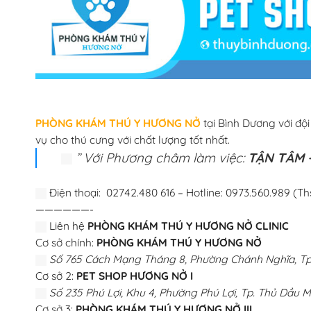
PHÒNG KHÁM THÚ Y HƯƠNG NỞ
tại Bình Dương với độ
vụ cho thú cưng với chất lượng tốt nhất.
” Với Phương châm làm việc:
TẬN TÂM –
Điện thoại: 02742.480 616 – Hotline: 0973.560.989 (Th
——————-
Liên hệ
PHÒNG KHÁM THÚ Y HƯƠNG NỞ CLINIC
Cơ sở chính:
PHÒNG KHÁM THÚ Y HƯƠNG NỞ
Số 765 Cách Mạng Tháng 8, Phường Chánh Nghĩa, Tp.
Cơ sở 2:
PET SHOP HƯƠNG NỞ I
Số 235 Phú Lợi, Khu 4, Phường Phú Lợi, Tp. Thủ Dầu M
Cơ sở 3:
PHÒNG KHÁM THÚ Y HƯƠNG NỞ III