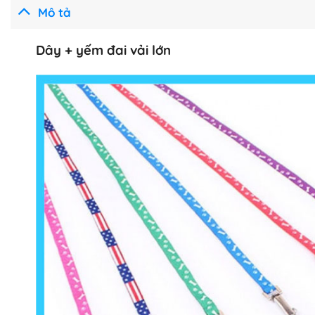
Mô tả
Dây + yếm đai vải lớn