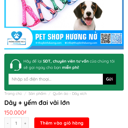
Hãy để lại
SĐT, chuyên viên tư vấn
của chúng tôi
sẽ gọi ngay cho bạn
miễn phí!
Trang chủ
/
Sản phẩm
/
Quần áo - Dây xích
Dây + yếm đai vải lớn
150.000
₫
Số lượng
Thêm vào giỏ hàng