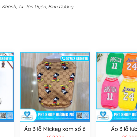
 Khánh, Tx. Tân Uyên, Bình Dương.
Áo 3 lỗ Mickey xám số 6
Áo 3 lỗ lướ