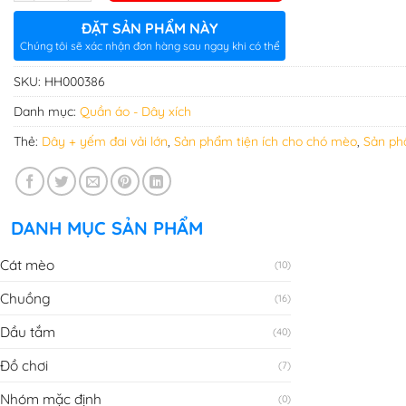
ĐẶT SẢN PHẨM NÀY
Chúng tôi sẽ xác nhận đơn hàng sau ngay khi có thể
SKU:
HH000386
Danh mục:
Quần áo - Dây xích
Thẻ:
Dây + yếm đai vải lớn
,
Sản phẩm tiện ích cho chó mèo
,
Sản ph
DANH MỤC SẢN PHẨM
Cát mèo
(10)
Chuồng
(16)
Dầu tắm
(40)
Đồ chơi
(7)
Nhóm mặc định
(0)