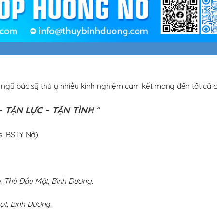
i ngũ bác sỹ thú y nhiều kinh nghiệm cam kết mang đến tất cả c
 TẬN LỰC – TẬN TÌNH
“
s. BSTY Nở)
 Thủ Dầu Một, Bình Dương.
ột, Bình Dương.