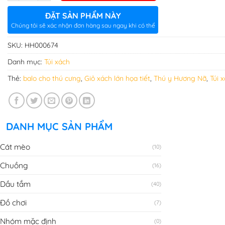
ĐẶT SẢN PHẨM NÀY
Chúng tôi sẽ xác nhận đơn hàng sau ngay khi có thể
SKU:
HH000674
Danh mục:
Túi xách
Thẻ:
balo cho thú cưng
,
Giỏ xách lớn họa tiết
,
Thú y Hương Nỡ
,
Túi 
DANH MỤC SẢN PHẨM
Cát mèo
(10)
Chuồng
(16)
Dầu tắm
(40)
Đồ chơi
(7)
Nhóm mặc định
(0)