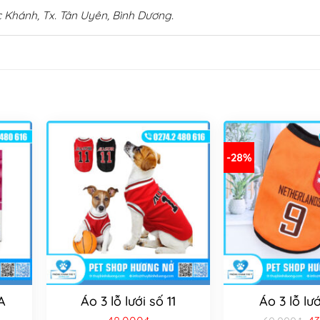
 Khánh, Tx. Tân Uyên, Bình Dương.
-28%
A
Áo 3 lỗ lưới số 11
Áo 3 lỗ lướ
Gi