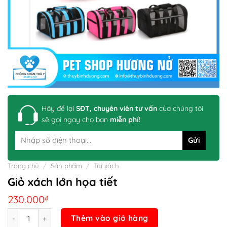
Hãy để lại
SĐT, chuyên viên tư vấn
của chúng tôi
sẽ gọi ngay cho bạn
miễn phí!
Trang chủ
/
Sản phẩm
/
Túi xách
Giỏ xách lớn họa tiết
230.000
₫
Số lượng
Thêm vào giỏ hàng