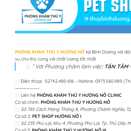
PHÒNG KHÁM THÚ Y HƯƠNG NỞ
tại Bình Dương với độ
vụ cho thú cưng với chất lượng tốt nhất.
” Với Phương châm làm việc:
TẬN TÂM –
Điện thoại: 02742.480 616 – Hotline: 0973.560.989 (Th
——————-
Liên hệ
PHÒNG KHÁM THÚ Y HƯƠNG NỞ CLINIC
Cơ sở chính:
PHÒNG KHÁM THÚ Y HƯƠNG NỞ
Số 765 Cách Mạng Tháng 8, Phường Chánh Nghĩa, Tp.
Cơ sở 2:
PET SHOP HƯƠNG NỞ I
Số 235 Phú Lợi, Khu 4, Phường Phú Lợi, Tp. Thủ Dầu M
Cơ sở 3:
PHÒNG KHÁM THÚ Y HƯƠNG NỞ III