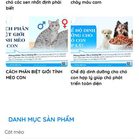
chó các sen nhất định phải
chảy máu cam
biết
CÁCH PHÂN BIỆT GIỚI TÍNH
Chế độ dinh dưỡng cho chó
MÈO CON
con hợp lý giúp chó phát
triển toàn diện
DANH MỤC SẢN PHẨM
Cát mèo