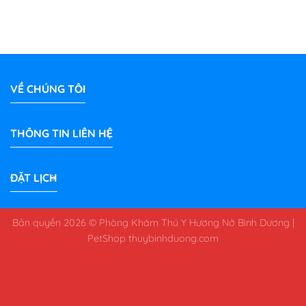
VỀ CHÚNG TÔI
THÔNG TIN LIÊN HỆ
ĐẶT LỊCH
Bản quyền 2026 © Phòng Khám Thú Y Hương Nở Bình Dương |
PetShop
thuybinhduong.com