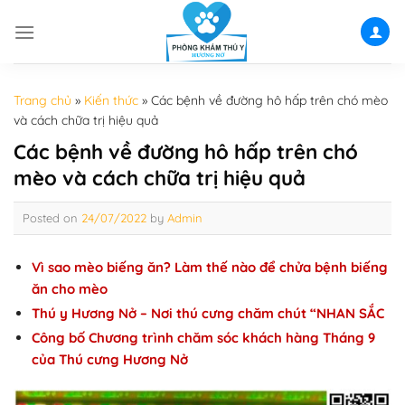
Skip
to
content
Trang chủ
»
Kiến thức
»
Các bệnh về đường hô hấp trên chó mèo
và cách chữa trị hiệu quả
Các bệnh về đường hô hấp trên chó
mèo và cách chữa trị hiệu quả
Posted on
24/07/2022
by
Admin
Vì sao mèo biếng ăn? Làm thế nào để chửa bệnh biếng
ăn cho mèo
Thú y Hương Nở – Nơi thú cưng chăm chút “NHAN SẮC
Công bố Chương trình chăm sóc khách hàng Tháng 9
của Thú cưng Hương Nở