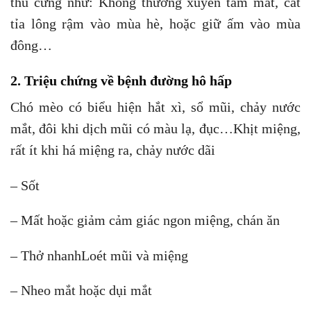
thú cưng như: Không thường xuyên tắm mát, cắt
tỉa lông rậm vào mùa hè, hoặc giữ ấm vào mùa
đông…
2. Triệu chứng về bệnh đường hô hấp
Chó mèo có biểu hiện hắt xì, sổ mũi, chảy nước
mắt, đôi khi dịch mũi có màu lạ, đục…Khịt miệng,
rất ít khi há miệng ra, chảy nước dãi
– Sốt
– Mất hoặc giảm cảm giác ngon miệng, chán ăn
– Thở nhanhLoét mũi và miệng
– Nheo mắt hoặc dụi mắt