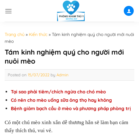
Skip
to
content
Trang chủ
»
Kiến thức
»
Tám kinh nghiệm quý cho người mới nuôi
mèo
Tám kinh nghiệm quý cho người mới
nuôi mèo
Posted on
15/07/2022
by
Admin
Tại sao phải tiêm/chích ngừa cho chó mèo
Có nên cho mèo uống sữa ông thọ hay không
Bệnh giảm bạch cầu ở mèo và phương pháp phòng trị
Có một chú mèo xinh xắn dễ thương hẳn sẽ làm bạn cảm
thấy thích thú, vui vẻ.