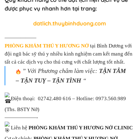
được phục vụ nhanh hơn tại trang:
datlich.thuybinhduong.com
——————
PHÒNG KHÁM THÚ Y HƯƠNG NỞ
tại Bình Dương với
đội ngũ bác sỹ thú y nhiều kinh nghiệm cam kết mang đến
tất cả các dịch vụ cho thú cưng với chất lượng tốt nhất.
” Với Phương châm làm việc:
TẬN TÂM
– TẬN TUỴ – TẬN TÌNH
“
Điện thoại: 02742.480 616 – Hotline: 0973.560.989
(Ths. BSTY Nở)
——————-
Liên hệ
PHÒNG KHÁM THÚ Y HƯƠNG NỞ CLINIC
Cơ sở chính:
PHÒNG KHÁM THÚ Y HƯƠNG NỞ