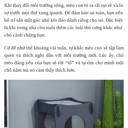
Khi thay đổi môi trường sống, mèo con tỏ ra rất rụt rè và lo
sợ trước mọi thứ xung quanh. Để đảm bảo an toàn, bạn nên
bố trí sẵn một góc nhỏ kín đáo dành riêng cho nó. Đặc biệt
là khi trong nhà còn nuôi thêm các loài thú cưng khác như
chó cảnh chẳng hạn.
Cứ để như thế khoảng vài tuần, tự khắc mèo con sẽ tập làm
quen và thích nghi dần với môi trường mới. Lúc ấy, chú
mèo đáng yêu của bạn sẽ rời “tổ” và tự tìm cho mình một
chỗ nằm mà nó cảm thấy thích hơn.