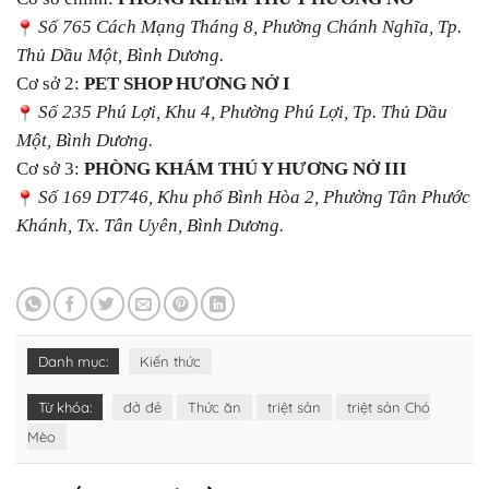
Số 765 Cách Mạng Tháng 8, Phường Chánh Nghĩa, Tp.
Thủ Dầu Một, Bình Dương.
Cơ sở 2:
PET SHOP HƯƠNG NỞ I
Số 235 Phú Lợi, Khu 4, Phường Phú Lợi, Tp. Thủ Dầu
Một, Bình Dương.
Cơ sở 3:
PHÒNG KHÁM THÚ Y HƯƠNG NỞ III
Số 169 DT746, Khu phố Bình Hòa 2, Phường Tân Phước
Khánh, Tx. Tân Uyên, Bình Dương.
Danh mục:
Kiến thức
Từ khóa:
đở đẻ
Thức ăn
triệt sản
triệt sản Chó
Mèo