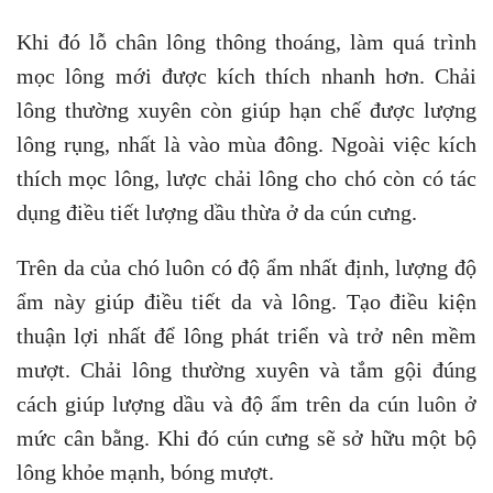
T
rên da của chó luôn có độ ẩm nhất định, lượng độ
ẩm này giúp điều tiết da và lông. Tạo điều kiện
thuận lợi nhất để lông phát triển và trở nên mềm
mượt. Chải lông thường xuyên và tắm gội đúng
cách giúp lượng dầu và độ ẩm trên da cún luôn ở
mức cân bằng. Khi đó cún cưng sẽ sở hữu một bộ
lông khỏe mạnh, bóng mượt.
2.4. Giúp cún cưng thư giãn
Một tác dụng rất hữu hiệu khác của lược chải lông
cho chó đó chính là giúp cún cưng thư giãn. Bạn
biết không những chú chó của chúng ta cũng có lúc
căng thẳng và mệt mỏi đấy! Chính vì vậy hãy nâng
niu cún cưng và chải lông nhẹ nhàng. Cún sẽ cảm