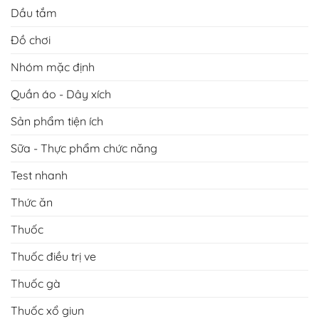
Test nhanh
Thức ăn
Thuốc
Thuốc điều trị ve
Thuốc gà
Thuốc xổ giun
Túi xách
Vaccin
BÀI VIẾT MỚI NHẤT
Thông báo Thú cưng Hương Nở trực lễ 30-4 và
1-5