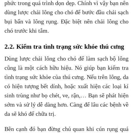
2.2. Kiểm tra tình trạng sức khỏe thú cưng
Dùng lược chải lông cho chó để làm sạch bộ lông
cũng là một cách hữu hiệu. Nó giúp bạn kiểm tra
tình trạng sức khỏe của thú cưng. Nếu trên lông, da
có hiện tượng bết dính, hoặc xuất hiện các loại kí
sinh trùng như bọ chét, ve, rận,… Bạn sẽ phát hiện
sớm và sử lý dễ dàng hơn. Càng để lâu các bệnh về
da sẽ khó để chữa trị.
Bên cạnh đó bạn đừng chủ quan khi cún rụng quá
nhiều lông mà chưa đến chu kì thay lông. Nếu mỗi
lần chải bạn thấy lượng lông rụng nhiều bất thường
bám đầy trên lược chải. Có thể cún nhà bạn đang
gặp vấn đề với sữa tắm hoặc thiếu chất dinh