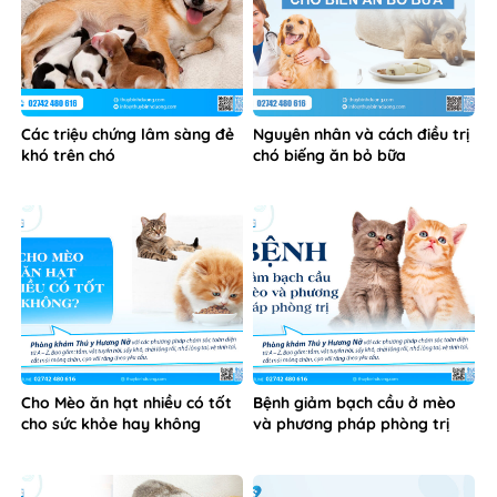
Cho Mèo ăn hạt nhiều có tốt
Bệnh giảm bạch cầu ở mèo
cho sức khỏe hay không
và phương pháp phòng trị
Hương Nở tiết lộ bí kíp chọn
Tám kinh nghiệm quý cho
thức ăn cho mèo cực chuẩn
người mới nuôi mèo