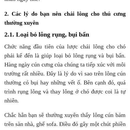
2.1. Loại bỏ lông rụng, bụi bẩn
Chức năng đầu tiên của lược chải lông cho chó
phải kể đến là giúp loại bỏ lông rụng và bụi bẩn.
Hàng ngày cún cưng của chúng ta tiếp xúc với môi
trường rất nhiều. Đây là lý do vì sao trên lông cún
thường có bụi hay những vết ố. Bên cạnh đó, quá
trình rụng lông và thay lông ở chó được coi là tự
nhiên.
Chắc hẳn bạn sẽ thường xuyên thấy lông cún bám
trên sàn nhà, ghế sofa. Điều đó gây một chút phiền
phức trong quá trình dọn dẹp. Chính vì vậy bạn nên
dùng lược chải lông cho chó để bước đầu chải sạch
bụi bẩn và lông rụng. Đặc biệt nên chải lông cho
chó trước khi tắm.