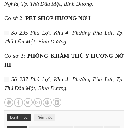
III
Số 237 Phú Lợi, Khu 4, Phường Phú Lợi, Tp.
Thủ Dầu Một, Bình Dương.
Danh mục:
Kiến thức
Từ khóa:
dịch vụ cận lâm sàng
Dịch vụ đỡ đẻ
Dịch vụ
khám lâm sàn
Dịch vụ mổ đẻ
Dịch vụ thú cưng
Bài viết cùng chủ đề: