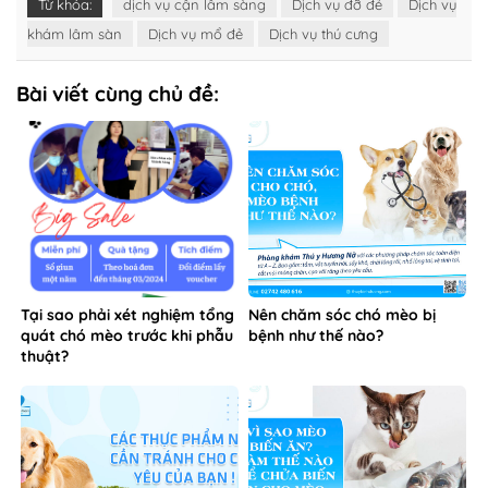
Tại sao phải xét nghiệm tổng
Nên chăm sóc chó mèo bị
quát chó mèo trước khi phẫu
bệnh như thế nào?
thuật?
Các thực phẩm cần tránh cho
Vì sao mèo biếng ăn? Làm
cún cưng nhà bạn
thế nào để chửa bệnh biếng
ăn cho mèo