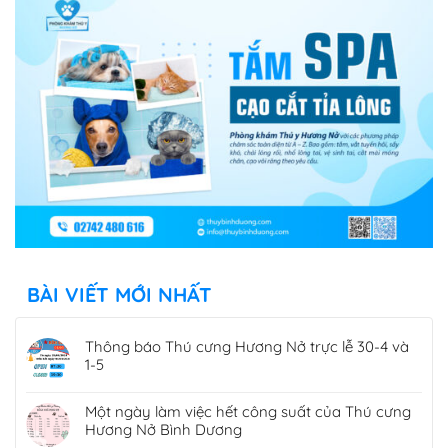
BÀI VIẾT MỚI NHẤT
Thông báo Thú cưng Hương Nở trực lễ 30-4 và
1-5
Một ngày làm việc hết công suất của Thú cưng
Hương Nở Bình Dương
Tại sao phải xét nghiệm tổng quát chó mèo
trước khi phẫu thuật?
Thần tài nhãn hàng Pedigree Whiskas đến Thú
cưng Hương Nở Phú Lợi xông đất đầu năm Giáp
Thìn
Thú cưng Hương Nở thông báo quay lại làm việc
sau Tết nguyên đán Giáp Thìn 2024