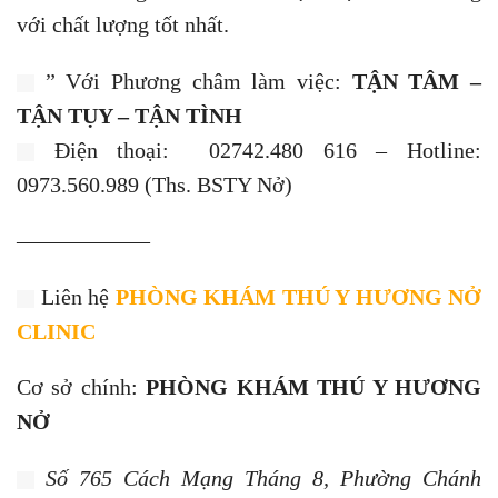
——————
Liên hệ
PHÒNG KHÁM THÚ Y HƯƠNG NỞ
CLINIC
Cơ sở chính:
PHÒNG KHÁM THÚ Y HƯƠNG
NỞ
Số 765 Cách Mạng Tháng 8, Phường Chánh
Nghĩa, Tp. Thủ Dầu Một, Bình Dương.
Cơ sở 2:
PET SHOP HƯƠNG NỞ I
Số 235 Phú Lợi, Khu 4, Phường Phú Lợi, Tp.
Thủ Dầu Một, Bình Dương.
Cơ sở 3:
PHÒNG KHÁM THÚ Y HƯƠNG NỞ