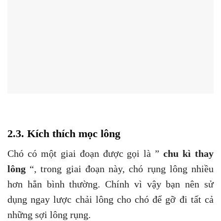
2.3. Kích thích mọc lông
Chó có một giai đoạn được gọi là ”
chu kì thay
lông
“, trong giai đoạn này, chó rụng lông nhiều
hơn hẳn bình thường. Chính vì vậy bạn nên sử
dụng ngay lược chải lông cho chó để gỡ đi tất cả
những sợi lông rụng.
Khi đó lỗ chân lông thông thoáng, làm quá trình
mọc lông mới được kích thích nhanh hơn. Chải
lông thường xuyên còn giúp hạn chế được lượng
lông rụng, nhất là vào mùa đông. Ngoài việc kích
thích mọc lông, lược chải lông cho chó còn có tác
dụng điều tiết lượng dầu thừa ở da cún cưng.