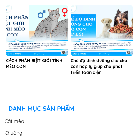
triển toàn diện
DANH MỤC SẢN PHẨM
Cát mèo
Chuồng
Dầu tắm
Đồ chơi
Nhóm mặc định
Quần áo - Dây xích
Sản phẩm tiện ích
Sữa - Thực phẩm chức năng