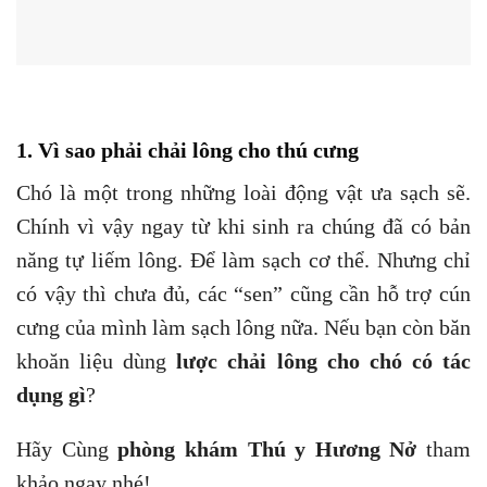
1. Vì sao phải chải lông cho thú cưng
Chó là một trong những loài động vật ưa sạch sẽ.
Chính vì vậy ngay từ khi sinh ra chúng đã có bản
năng tự liếm lông. Để làm sạch cơ thể. Nhưng chỉ
có vậy thì chưa đủ, các “sen” cũng cần hỗ trợ cún
cưng của mình làm sạch lông nữa. Nếu bạn còn băn
khoăn liệu dùng
lược chải lông cho chó có tác
dụng gì
?
Hãy Cùng
phòng khám Thú y Hương Nở
tham
khảo ngay nhé!
2. Các lý do bạn nên chải lông cho thú cưng
thường xuyên