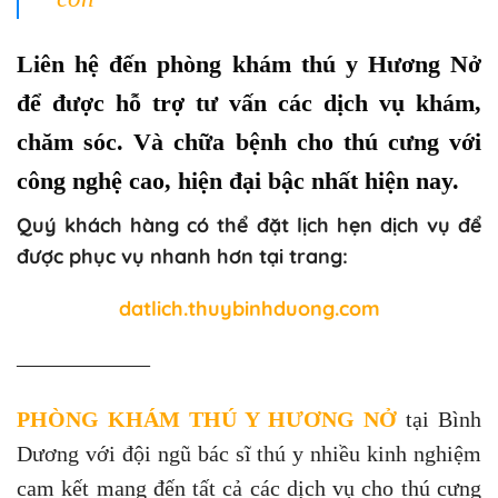
được phục vụ nhanh hơn tại trang:
datlich.thuybinhduong.com
——————
PHÒNG KHÁM THÚ Y HƯƠNG NỞ
tại Bình
Dương với đội ngũ bác sĩ thú y nhiều kinh nghiệm
cam kết mang đến tất cả các dịch vụ cho thú cưng
với chất lượng tốt nhất.
” Với Phương châm làm việc:
TẬN TÂM –
TẬN TỤY – TẬN TÌNH
Điện thoại: 02742.480 616 – Hotline:
0973.560.989 (Ths. BSTY Nở)