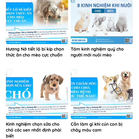
Kinh nghiệm chọn sữa cho
Cần làm gì khi cún con bị
chó các sen nhất định phải
chảy máu cam
biết
CÁCH PHÂN BIỆT GIỚI TÍNH
Chế độ dinh dưỡng cho chó
MÈO CON
con hợp lý giúp chó phát