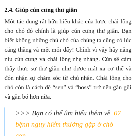
thấy thực sự thư giãn như được mát xa cơ thể và
đón nhận sự chăm sóc từ chủ nhân. Chải lông cho
chó còn là cách để “sen” và “boss” trở nên gần gũi
và gắn bó hơn nữa.
>>> Bạn có thể tìm hiểu thêm về
07
bệnh nguy hiểm thường gặp ở chó
con
Liên hệ đến phòng khám thú y Hương Nở
để được hỗ trợ tư vấn các dịch vụ khám,
chăm sóc. Và chữa bệnh cho thú cưng với
công nghệ cao, hiện đại bậc nhất hiện nay.
Quý khách hàng có thể đặt lịch hẹn dịch vụ để