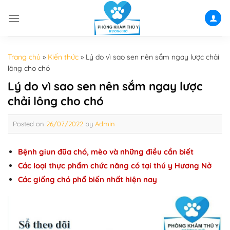
Skip
to
content
Trang chủ
»
Kiến thức
»
Lý do vì sao sen nên sắm ngay lược chải
lông cho chó
Lý do vì sao sen nên sắm ngay lược
chải lông cho chó
Posted on
26/07/2022
by
Admin
Bệnh giun đũa chó, mèo và những điều cần biết
Các loại thực phẩm chức năng có tại thú y Hương Nở
Các giống chó phổ biến nhất hiện nay